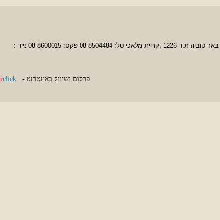
סניפי המשרד: רמת גן, ראשון לציון ואזור תעשייה באר טוביה בית סלוקי קומה ב', מועצה אזורית באר טוביה ת.ד 1226 ,קריית מלאכי טל: 08-8504484 פקס: 08-8600015 נייד :
פרסום ושיווק באינטרנט -
click
inter